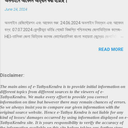
অনলাইনে আবেদন আহ্বান করা হয়েছে।
June 24, 2024
অনলাইন রেজিস্ট্রেশন এবং আবেদন শুরু: 24.06.2024 অনলাইন নিবন্ধন এবং আবেদন
বন্ধ: 07.07.2024 কেন্দ্রীভূত ভর্তির গেজেট বিজ্ঞপ্তি পশ্চিমবঙ্গের জেলাভিত্তিক কলেজ-
HEI-তালিকা জেলা ভিত্তিক কলেজ কোর্সেরতালিকা বাংলা সহায়তা কেন্দ্রের জেলাভিত্তিক
তালিকা প্রায়শই জিজ্ঞাসিত প্রশ্নেরলিঙ্ক আবেদন করতে এখানে ক্লিক করুন ইতিমধ্যে
READ MORE
নিবন্ধিত যারা লগইনকরতে এখানে ক্লিক করুন কেন্দ্রীভূত ভর্তি হেল্পলাইন 2024-এর
জন্য এখানে ক্লিক করুন আরও বিস্তারিত জানার জন্যঅনুগ্রহ করে সেন্ট্রালাইজড
অ্যাডমিশন সিস্টেমের অফিসিয়াল ওয়েবসাইট দেখুন দাবিত্যাগ: প্রদত্ত বিষয়বস্তুর
নির্ভুলতার জন্য আমরা বা কলেজ/প্রতিষ্ঠান কোনো দায়বদ্ধ নই। ডেটা একত্রিতকরণের
Disclaimer:
প্রক্রিয়ার মধ্যে যে কোনো অনিচ্ছাকৃত ত্রুটির জন্য আমরা দায়ী নই। সর্বশেষ তথ্যের
জন্য অনুগ্রহ করে সংশ্লিষ্ট কলেজের ওয়েবসাইটে যান । Disclaimer : Neither
The main aims of e-TathyaKendra is to provide initial information on
we nor the colleges/institutions hold any responsibility on
different topics from different sources to the viewers of e-
TathyaKendra. We make every effort to provide you correct
account of the accuracy of the content provided. we are not
information on time but however there may remain chances of errors.
responsible for any inadvertent error that may have crept in the
So we always insist you to compare our given information with the
process of data aggregation....
original source website. Hence e-Tathya Kendra is not liable for any
kind of losses/ damages occurred by using information displayed on e-
TathyaKendra site. It is yours responsibility to verify the accuracy of
the information available on this site before taking any further steps.