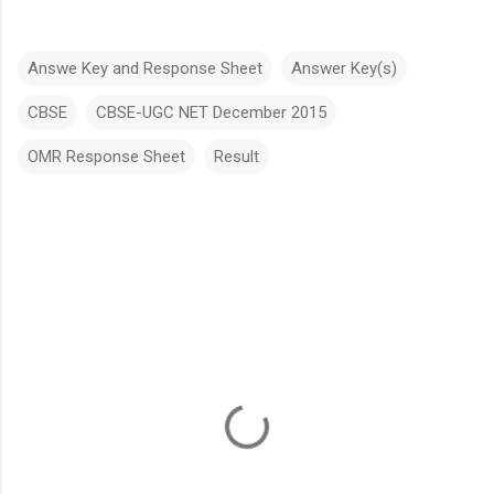
Answe Key and Response Sheet
Answer Key(s)
CBSE
CBSE-UGC NET December 2015
OMR Response Sheet
Result
C
o
m
m
e
n
t
s