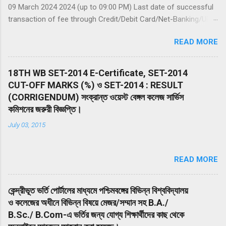
09 March 2024 2024 (up to 09:00 PM) Last date of successful
transaction of fee through Credit/Debit Card/Net-Banking/UPI :
09 March 2024 (up to 11:50 PM) Date of Examination: 05 May
READ MORE
2024 (Sunday) Duration of Examination: 200 minutes (03 hours
20 Minutes) Timing of Examination: 02:00 PM to 05:20 PM (IST)
Website(s): www.nta.ac.in , https://exams.nta.nic.in/NEET
18TH WB SET-2014 E-Certificate, SET-2014
Declaration of Result on the NTA website: 14 June 2024 The
CUT-OFF MARKS (%) ও SET-2014 : RESULT
Entrance Test shall consist of 200 multiple-choice questions
(CORRIGENDUM) সংক্রান্ত ওয়েস্ট বেঙ্গল কলেজ সার্ভিস
(four options with a single correct answer) from Physics,
কমিশনের জরুরী বিজ্ঞপ্তি।
Chemistry, and Biology (Botany & Zoology). 50 questions in
July 03, 2015
each subject will be divided into two Sections (A and B). The
duration of the Examination will be 200 minutes (03 hours 20
minutes) from 02:00 PM to 05:20 PM (IST). Drawing from the
READ MORE
NEP 2020, the NEET (UG) – 2024 will be conducted in 13
languages i.e. Assamese, Bengali, English, Gujarati, Hi...
কেন্দ্রীভূত ভর্তি পোর্টালের মাধ্যমে পশ্চিমবঙ্গের বিভিন্ন বিশ্ববিদ্যালয়
ও কলেজের অধীনে বিভিন্ন বিষয়ে মেজর/সম্মান সহ B.A./
B.Sc./ B.Com-এ ভর্তির জন্য যোগ্য শিক্ষার্থীদের কাছ থেকে