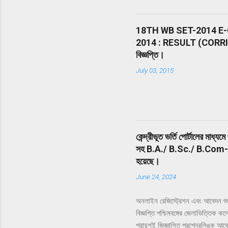
www.nta.ac.in , https://exa
The Entrance Test shall con
answer) from Physics, Chemi
18TH WB SET-2014 E-
be divided into two Section
2014 : RESULT (CORRIGENDU
20 minutes) from 02:00 PM 
বিজ্ঞপ্তি।
be conducted in 13 languages
July 03, 2015
কেন্দ্রীভূত ভর্তি পোর্টালের মাধ্য
সহ B.A./ B.Sc./ B.Com-এ ভর্
হয়েছে।
June 24, 2024
অনলাইন রেজিস্ট্রেশন এবং আবেদন শু
বিজ্ঞপ্তি পশ্চিমবঙ্গের জেলাভিত্তিক
প্রায়শই জিজ্ঞাসিত প্রশ্নেরলিঙ্ক আ