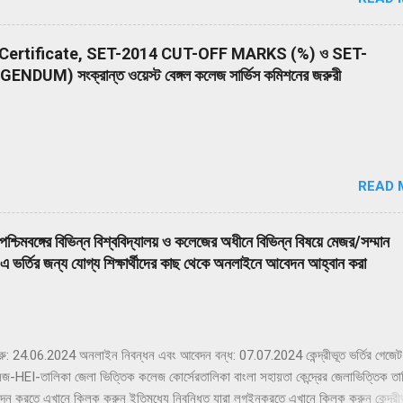
ms.nta.nic.in/NEET Declaration of Result on the NTA website: 14 June
sist of 200 multiple-choice questions (four options with a single co
stry, and Biology (Botany & Zoology). 50 questions in each subject 
Certificate, SET-2014 CUT-OFF MARKS (%) ও SET-
s (A and B). The duration of the Examination will be 200 minutes (03
M) সংক্রান্ত ওয়েস্ট বেঙ্গল কলেজ সার্ভিস কমিশনের জরুরী
to 05:20 PM (IST). Drawing from the NEP 2020, the NEET (UG) – 2024
 i.e. Assamese, Bengali, English, Gujarati, Hi...
READ 
মে পশ্চিমবঙ্গের বিভিন্ন বিশ্ববিদ্যালয় ও কলেজের অধীনে বিভিন্ন বিষয়ে মেজর/সম্মান
তির জন্য যোগ্য শিক্ষার্থীদের কাছ থেকে অনলাইনে আবেদন আহ্বান করা
রু: 24.06.2024 অনলাইন নিবন্ধন এবং আবেদন বন্ধ: 07.07.2024 কেন্দ্রীভূত ভর্তির গেজেট
 কলেজ-HEI-তালিকা জেলা ভিত্তিক কলেজ কোর্সেরতালিকা বাংলা সহায়তা কেন্দ্রের জেলাভিত্তিক ত
বেদন করতে এখানে ক্লিক করুন ইতিমধ্যে নিবন্ধিত যারা লগইনকরতে এখানে ক্লিক করুন কেন্দ্রীভূ