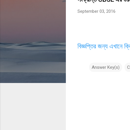
September 03, 2016
বিজ্ঞপ্তির জন্য এখানে ক
Answer Key(s)
C
C
o
m
m
e
n