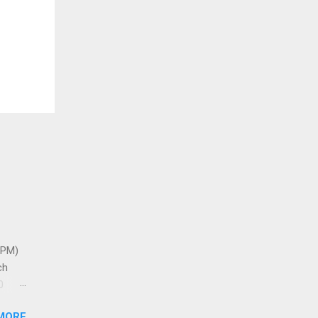
 PM)
ch
0
MORE