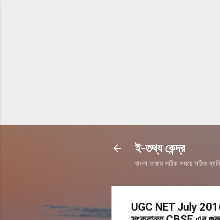
ই-তথ্য কেন্দ্র
বাংলা ভাষায় সঠিক সময়ে সঠিক ব্যক্
UGC NET July 201
সংক্রান্ত CBSE এর গুরুত্ব