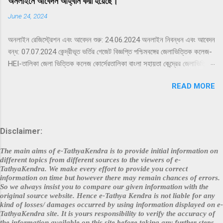
অনলাইনে আবেদন আহ্বান করা হয়েছে।
June 24, 2024
অনলাইন রেজিস্ট্রেশন এবং আবেদন শুরু: 24.06.2024 অনলাইন নিবন্ধন এবং আবেদন
বন্ধ: 07.07.2024 কেন্দ্রীভূত ভর্তির গেজেট বিজ্ঞপ্তি পশ্চিমবঙ্গের জেলাভিত্তিক কলেজ-
HEI-তালিকা জেলা ভিত্তিক কলেজ কোর্সেরতালিকা বাংলা সহায়তা কেন্দ্রের জেলাভিত্তিক
তালিকা প্রায়শই জিজ্ঞাসিত প্রশ্নেরলিঙ্ক আবেদন করতে এখানে ক্লিক করুন ইতিমধ্যে
READ MORE
নিবন্ধিত যারা লগইনকরতে এখানে ক্লিক করুন কেন্দ্রীভূত ভর্তি হেল্পলাইন 2024-এর
জন্য এখানে ক্লিক করুন আরও বিস্তারিত জানার জন্যঅনুগ্রহ করে সেন্ট্রালাইজড
অ্যাডমিশন সিস্টেমের অফিসিয়াল ওয়েবসাইট দেখুন দাবিত্যাগ: প্রদত্ত বিষয়বস্তুর
নির্ভুলতার জন্য আমরা বা কলেজ/প্রতিষ্ঠান কোনো দায়বদ্ধ নই। ডেটা একত্রিতকরণের
Disclaimer:
প্রক্রিয়ার মধ্যে যে কোনো অনিচ্ছাকৃত ত্রুটির জন্য আমরা দায়ী নই। সর্বশেষ তথ্যের
জন্য অনুগ্রহ করে সংশ্লিষ্ট কলেজের ওয়েবসাইটে যান । Disclaimer : Neither
The main aims of e-TathyaKendra is to provide initial information on
we nor the colleges/institutions hold any responsibility on
different topics from different sources to the viewers of e-
TathyaKendra. We make every effort to provide you correct
account of the accuracy of the content provided. we are not
information on time but however there may remain chances of errors.
responsible for any inadvertent error that may have crept in the
So we always insist you to compare our given information with the
process of data aggregation....
original source website. Hence e-Tathya Kendra is not liable for any
kind of losses/ damages occurred by using information displayed on e-
TathyaKendra site. It is yours responsibility to verify the accuracy of
the information available on this site before taking any further steps.