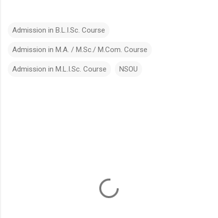
Admission in B.L.I.Sc. Course
Admission in M.A. / M.Sc./ M.Com. Course
Admission in M.L.I.Sc. Course
NSOU
C
o
m
m
e
n
t
s