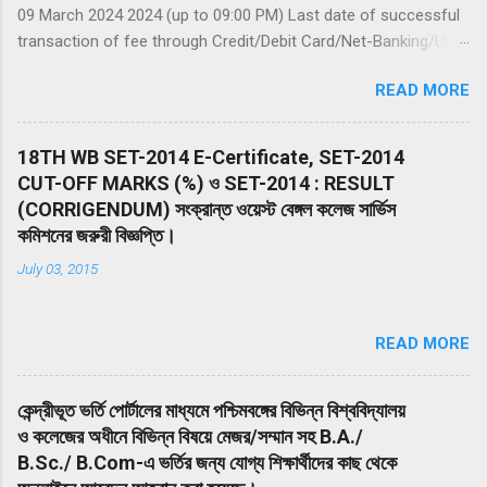
09 March 2024 2024 (up to 09:00 PM) Last date of successful
transaction of fee through Credit/Debit Card/Net-Banking/UPI :
09 March 2024 (up to 11:50 PM) Date of Examination: 05 May
READ MORE
2024 (Sunday) Duration of Examination: 200 minutes (03 hours
20 Minutes) Timing of Examination: 02:00 PM to 05:20 PM (IST)
Website(s): www.nta.ac.in , https://exams.nta.nic.in/NEET
18TH WB SET-2014 E-Certificate, SET-2014
Declaration of Result on the NTA website: 14 June 2024 The
CUT-OFF MARKS (%) ও SET-2014 : RESULT
Entrance Test shall consist of 200 multiple-choice questions
(CORRIGENDUM) সংক্রান্ত ওয়েস্ট বেঙ্গল কলেজ সার্ভিস
(four options with a single correct answer) from Physics,
কমিশনের জরুরী বিজ্ঞপ্তি।
Chemistry, and Biology (Botany & Zoology). 50 questions in
July 03, 2015
each subject will be divided into two Sections (A and B). The
duration of the Examination will be 200 minutes (03 hours 20
minutes) from 02:00 PM to 05:20 PM (IST). Drawing from the
READ MORE
NEP 2020, the NEET (UG) – 2024 will be conducted in 13
languages i.e. Assamese, Bengali, English, Gujarati, Hi...
কেন্দ্রীভূত ভর্তি পোর্টালের মাধ্যমে পশ্চিমবঙ্গের বিভিন্ন বিশ্ববিদ্যালয়
ও কলেজের অধীনে বিভিন্ন বিষয়ে মেজর/সম্মান সহ B.A./
B.Sc./ B.Com-এ ভর্তির জন্য যোগ্য শিক্ষার্থীদের কাছ থেকে