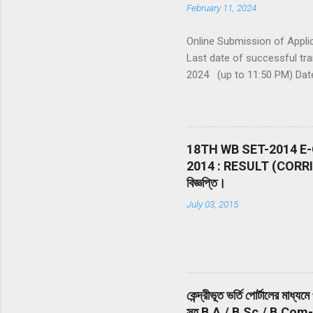
February 11, 2024
Online Submission of Appli
Last date of successful tr
2024 (up to 11:50 PM) Date
minutes (03 hours 20 Minut
www.nta.ac.in , https://exa
The Entrance Test shall con
answer) from Physics, Chemi
18TH WB SET-2014 E-
be divided into two Section
2014 : RESULT (CORRIGENDU
20 minutes) from 02:00 PM 
বিজ্ঞপ্তি।
be conducted in 13 languages
July 03, 2015
কেন্দ্রীভূত ভর্তি পোর্টালের মাধ্য
সহ B.A./ B.Sc./ B.Com-এ ভর্