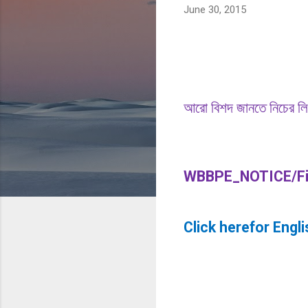
June 30, 2015
আরো
বিশদ
জানতে
নিচের
লি
WBBPE_NOTICE/Fi
Click herefor Engli
C