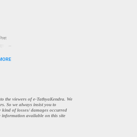
ালিকা
ত ভর্তি
য়াল
MORE
টে যান
e
ve
s to the viewers of e-TathyaKendra. We
s. So we always insist you to
y kind of losses/ damages occurred
 information available on this site