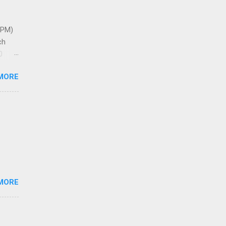
 PM)
ch
0
MORE
 2024
rrect
will
 hours
 will
MORE