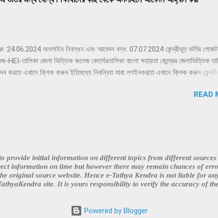
রু: 24.06.2024 অনলাইন নিবন্ধন এবং আবেদন বন্ধ: 07.07.2024 কেন্দ্রীভূত ভর্তির গেজেট
 কলেজ-HEI-তালিকা জেলা ভিত্তিক কলেজ কোর্সেরতালিকা বাংলা সহায়তা কেন্দ্রের জেলাভিত্তিক ত
বেদন করতে এখানে ক্লিক করুন ইতিমধ্যে নিবন্ধিত যারা লগইনকরতে এখানে ক্লিক করুন কেন্দ্রীভূ
ক করুন আরও বিস্তারিত জানার জন্যঅনুগ্রহ করে সেন্ট্রালাইজড অ্যাডমিশন সিস্টেমের অফিসি
READ 
বিষয়বস্তুর নির্ভুলতার জন্য আমরা বা কলেজ/প্রতিষ্ঠান কোনো দায়বদ্ধ নই। ডেটা একত্রিতকরণের
ত ত্রুটির জন্য আমরা দায়ী নই। সর্বশেষ তথ্যের জন্য অনুগ্রহ করে সংশ্লিষ্ট কলেজের ওয়েবসাই
or the colleges/institutions hold any responsibility on account of th
vided. we are not responsible for any inadvertent error that may ha
 aggregation....
 provide initial information on different topics from different source
rect information on time but however there may remain chances of error
he original source website. Hence e-Tathya Kendra is not liable for an
thyaKendra site. It is yours responsibility to verify the accuracy of the
Powered by Blogger