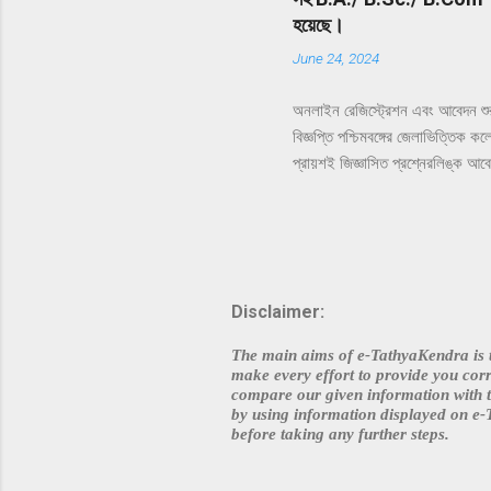
হয়েছে।
June 24, 2024
অনলাইন রেজিস্ট্রেশন এবং আবেদন শু
বিজ্ঞপ্তি পশ্চিমবঙ্গের জেলাভিত্তিক
প্রায়শই জিজ্ঞাসিত প্রশ্নেরলিঙ্ক আ
হেল্পলাইন 2024-এর জন্য এখানে ক্লি
ওয়েবসাইট দেখুন দাবিত্যাগ: প্রদত্ত 
প্রক্রিয়ার মধ্যে যে কোনো অনিচ্ছাকৃ
। Disclaimer : Neither we n
accuracy of the content pro
Disclaimer:
crept in the process of data
The main aims of e-TathyaKendra is to
make every effort to provide you cor
compare our given information with t
by using information displayed on e-Ta
before taking any further steps.