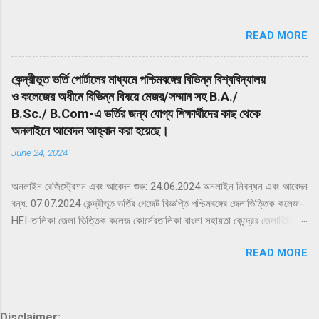
duration of the Examination will be 200 minutes (03 hours 20
minutes) from 02:00 PM to 05:20 PM (IST). Drawing from the
READ MORE
NEP 2020, the NEET (UG) – 2024 will be conducted in 13
languages i.e. Assamese, Bengali, English, Gujarati, Hi...
কেন্দ্রীভূত ভর্তি পোর্টালের মাধ্যমে পশ্চিমবঙ্গের বিভিন্ন বিশ্ববিদ্যালয়
ও কলেজের অধীনে বিভিন্ন বিষয়ে মেজর/সম্মান সহ B.A./
B.Sc./ B.Com-এ ভর্তির জন্য যোগ্য শিক্ষার্থীদের কাছ থেকে
অনলাইনে আবেদন আহ্বান করা হয়েছে।
June 24, 2024
অনলাইন রেজিস্ট্রেশন এবং আবেদন শুরু: 24.06.2024 অনলাইন নিবন্ধন এবং আবেদন
বন্ধ: 07.07.2024 কেন্দ্রীভূত ভর্তির গেজেট বিজ্ঞপ্তি পশ্চিমবঙ্গের জেলাভিত্তিক কলেজ-
HEI-তালিকা জেলা ভিত্তিক কলেজ কোর্সেরতালিকা বাংলা সহায়তা কেন্দ্রের জেলাভিত্তিক
তালিকা প্রায়শই জিজ্ঞাসিত প্রশ্নেরলিঙ্ক আবেদন করতে এখানে ক্লিক করুন ইতিমধ্যে
READ MORE
নিবন্ধিত যারা লগইনকরতে এখানে ক্লিক করুন কেন্দ্রীভূত ভর্তি হেল্পলাইন 2024-এর
জন্য এখানে ক্লিক করুন আরও বিস্তারিত জানার জন্যঅনুগ্রহ করে সেন্ট্রালাইজড
অ্যাডমিশন সিস্টেমের অফিসিয়াল ওয়েবসাইট দেখুন দাবিত্যাগ: প্রদত্ত বিষয়বস্তুর
নির্ভুলতার জন্য আমরা বা কলেজ/প্রতিষ্ঠান কোনো দায়বদ্ধ নই। ডেটা একত্রিতকরণের
Disclaimer: