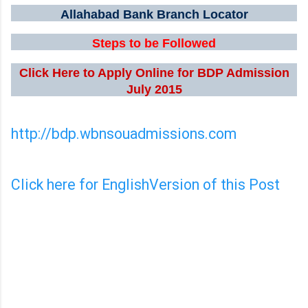
Allahabad Bank Branch Locator
Steps to be Followed
Click Here to Apply Online for BDP Admission
July 2015
http://bdp.wbnsouadmissions.com
Click here for EnglishVersion of this Post
C
o
m