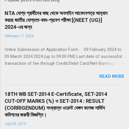
NTA যোগ্য প্রার্থীদের কাছ থেকে অনলাইন আবেদনপত্র আহ্বান
করছে জাতীয় যোগ্যতা-কাম-প্রবেশ পরীক্ষা [(NEET (UG)]
2024-এর জন্য
February 11, 2024
Online Submission of Application Form : 09 February 2024 to
09 March 2024 2024 (up to 09:00 PM) Last date of successful
transaction of fee through Credit/Debit Card/Net-Banking/UPI :
09 March 2024 (up to 11:50 PM) Date of Examination: 05 May
READ MORE
2024 (Sunday) Duration of Examination: 200 minutes (03 hours
20 Minutes) Timing of Examination: 02:00 PM to 05:20 PM (IST)
Website(s): www.nta.ac.in , https://exams.nta.nic.in/NEET
18TH WB SET-2014 E-Certificate, SET-2014
Declaration of Result on the NTA website: 14 June 2024 The
CUT-OFF MARKS (%) ও SET-2014 : RESULT
Entrance Test shall consist of 200 multiple-choice questions
(CORRIGENDUM) সংক্রান্ত ওয়েস্ট বেঙ্গল কলেজ সার্ভিস
(four options with a single correct answer) from Physics,
কমিশনের জরুরী বিজ্ঞপ্তি।
Chemistry, and Biology (Botany & Zoology). 50 questions in
July 03, 2015
each subject will be divided into two Sections (A and B). The