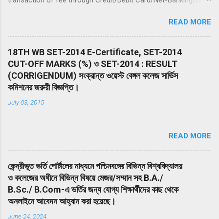
09 March 2024 (up to 11:50 PM) Date of Examination: 05 May
READ MORE
2024 (Sunday) Duration of Examination: 200 minutes (03 hours
20 Minutes) Timing of Examination: 02:00 PM to 05:20 PM (IST)
Website(s): www.nta.ac.in , https://exams.nta.nic.in/NEET
18TH WB SET-2014 E-Certificate, SET-2014
Declaration of Result on the NTA website: 14 June 2024 The
CUT-OFF MARKS (%) ও SET-2014 : RESULT
Entrance Test shall consist of 200 multiple-choice questions
(CORRIGENDUM) সংক্রান্ত ওয়েস্ট বেঙ্গল কলেজ সার্ভিস
(four options with a single correct answer) from Physics,
কমিশনের জরুরী বিজ্ঞপ্তি।
Chemistry, and Biology (Botany & Zoology). 50 questions in
July 03, 2015
each subject will be divided into two Sections (A and B). The
duration of the Examination will be 200 minutes (03 hours 20
minutes) from 02:00 PM to 05:20 PM (IST). Drawing from the
READ MORE
NEP 2020, the NEET (UG) – 2024 will be conducted in 13
languages i.e. Assamese, Bengali, English, Gujarati, Hi...
কেন্দ্রীভূত ভর্তি পোর্টালের মাধ্যমে পশ্চিমবঙ্গের বিভিন্ন বিশ্ববিদ্যালয়
ও কলেজের অধীনে বিভিন্ন বিষয়ে মেজর/সম্মান সহ B.A./
B.Sc./ B.Com-এ ভর্তির জন্য যোগ্য শিক্ষার্থীদের কাছ থেকে
অনলাইনে আবেদন আহ্বান করা হয়েছে।
June 24, 2024