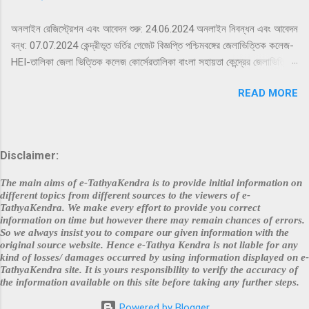
অনলাইন রেজিস্ট্রেশন এবং আবেদন শুরু: 24.06.2024 অনলাইন নিবন্ধন এবং আবেদন
বন্ধ: 07.07.2024 কেন্দ্রীভূত ভর্তির গেজেট বিজ্ঞপ্তি পশ্চিমবঙ্গের জেলাভিত্তিক কলেজ-
HEI-তালিকা জেলা ভিত্তিক কলেজ কোর্সেরতালিকা বাংলা সহায়তা কেন্দ্রের জেলাভিত্তিক
তালিকা প্রায়শই জিজ্ঞাসিত প্রশ্নেরলিঙ্ক আবেদন করতে এখানে ক্লিক করুন ইতিমধ্যে
READ MORE
নিবন্ধিত যারা লগইনকরতে এখানে ক্লিক করুন কেন্দ্রীভূত ভর্তি হেল্পলাইন 2024-এর
জন্য এখানে ক্লিক করুন আরও বিস্তারিত জানার জন্যঅনুগ্রহ করে সেন্ট্রালাইজড
অ্যাডমিশন সিস্টেমের অফিসিয়াল ওয়েবসাইট দেখুন দাবিত্যাগ: প্রদত্ত বিষয়বস্তুর
নির্ভুলতার জন্য আমরা বা কলেজ/প্রতিষ্ঠান কোনো দায়বদ্ধ নই। ডেটা একত্রিতকরণের
Disclaimer:
প্রক্রিয়ার মধ্যে যে কোনো অনিচ্ছাকৃত ত্রুটির জন্য আমরা দায়ী নই। সর্বশেষ তথ্যের
জন্য অনুগ্রহ করে সংশ্লিষ্ট কলেজের ওয়েবসাইটে যান । Disclaimer : Neither
The main aims of e-TathyaKendra is to provide initial information on
we nor the colleges/institutions hold any responsibility on
different topics from different sources to the viewers of e-
TathyaKendra. We make every effort to provide you correct
account of the accuracy of the content provided. we are not
information on time but however there may remain chances of errors.
responsible for any inadvertent error that may have crept in the
So we always insist you to compare our given information with the
process of data aggregation....
original source website. Hence e-Tathya Kendra is not liable for any
kind of losses/ damages occurred by using information displayed on e-
TathyaKendra site. It is yours responsibility to verify the accuracy of
the information available on this site before taking any further steps.
Powered by Blogger