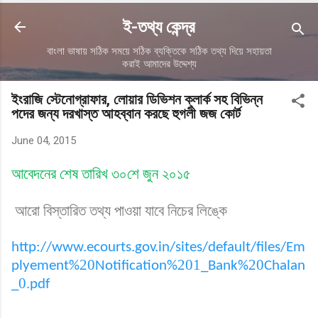
ই-তথ্য কেন্দ্র
বাংলা ভাষায় সঠিক সময়ে সঠিক ব্যক্তিকে সঠিক তথ্য দিয়ে সহায়তা
করাই আমাদের উদ্দেশ্য
ইংরাজি স্টেনোগ্রাফার, লোয়ার ডিভিশন ক্লার্ক সহ বিভিন্ন
পদের জন্য দরখাস্ত আহব্বান করছে হুগলী জজ কোর্ট
June 04, 2015
আবেদনের শেষ তারিখ ৩০শে জুন ২০১৫
আরো বিস্তারিত তথ্য পাওয়া যাবে নিচের লিঙ্কে
http://www.ecourts.gov.in/sites/default/files/Em
20
201
20
plyement%
Notification%
_Bank%
Chalan
0.
_
pdf