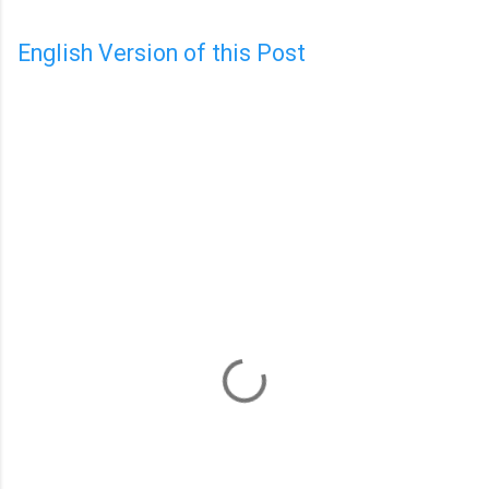
English Version of this Post
C
o
m
m
e
n
t
s